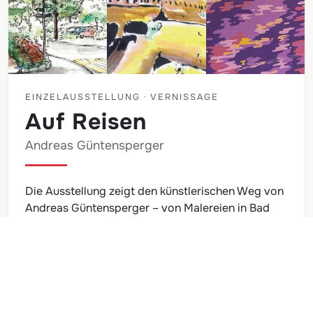
EINZELAUSSTELLUNG · VERNISSAGE
Auf Reisen
Andreas Güntensperger
Die Ausstellung zeigt den künstlerischen Weg von
Andreas Güntensperger – von Malereien in Bad
Zurzach über Skizzenbücher und geometrische
Arbeiten bis hin zu Wandmalereien im Raum. Im
Zentrum steht die Reise selbst: ein offener
Prozess des Suchens, Veränderns und
Weiterentwickelns.