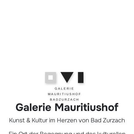
G A L E R I E
M A U R I T I U S H O F
B A D Z U R Z A C H
Galerie Mauritiushof
Kunst & Kultur im Herzen von Bad Zurzach